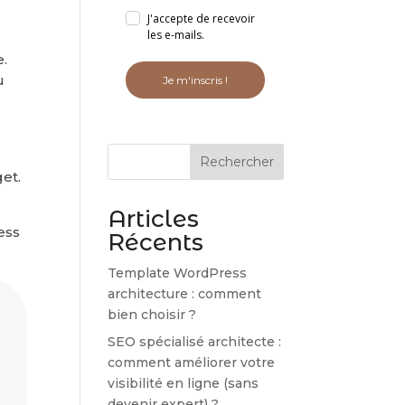
J'accepte de recevoir
les e-mails.
e.
u
Je m'inscris !
Rechercher
et.
Articles
ess
Récents
Template WordPress
architecture : comment
bien choisir ?
SEO spécialisé architecte :
comment améliorer votre
visibilité en ligne (sans
devenir expert) ?