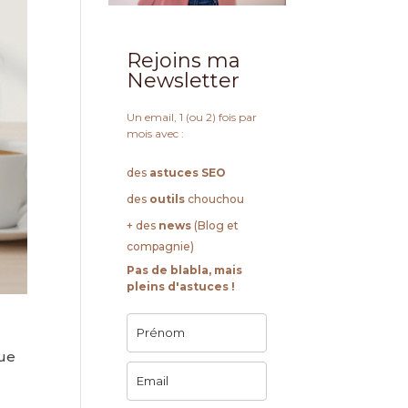
Rejoins ma
Newsletter
Un email, 1 (ou 2) fois par
mois avec :
des
astuces SEO
des
outils
chouchou
+ des
news
(Blog et
compagnie)
Pas de blabla, mais
pleins d'astuces !
ue