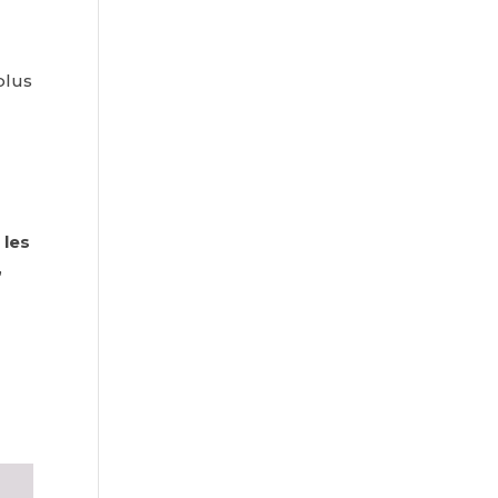
plus
 les
,