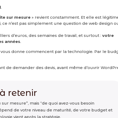
l
.
ite sur mesure
» revient constamment. Et elle est légitim
i, ce n’est pas simplement une question de web design o
lliers d’euros, des semaines de travail, et surtout :
votre
nes années
.
n vous donne commencent par la technologie. Par le budg
avant de demander des devis, avant même d’ouvrir WordPr
à retenir
u sur mesure”, mais “de quoi avez-vous besoin
dépend de votre niveau de maturité, de votre budget et
logie vient après la stratégie.