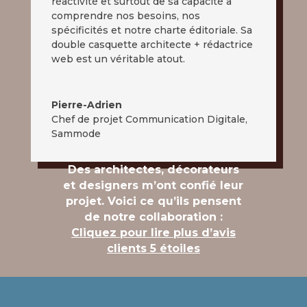
réactivité et surtout de sa capacité à
comprendre nos besoins, nos
spécificités et notre charte éditoriale. Sa
double casquette architecte + rédactrice
web est un véritable atout.
Pierre-Adrien
Chef de projet Communication Digitale
,
Sammode
Des architectes, décorateurs
et designers m’ont confié leur
projet. Voici ce qu’ils pensent
de notre collaboration :
Cliquez pour lire plus d’avis
clients 5 étoiles