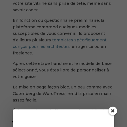
votre site vitrine sans prise de tête, même sans
savoir coder.
En fonction du questionnaire préliminaire, la
plateforme comprend quelques modèles
susceptibles de vous convenir. Ils proposent
d’ailleurs plusieurs
templates spécifiquement
conçus pour les architectes
, en agence ou en
freelance.
Après cette étape franchie et le modèle de base
sélectionné, vous êtes libre de personnaliser à
votre guise.
La mise en page façon bloc, un peu comme avec
Gutenberg de WordPress, rend la prise en main
assez facile.
👍 Les avantages de Jimdo pour les architectes :
site rapide à construire