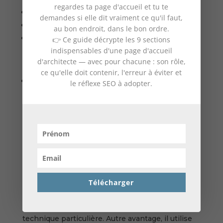
regardes ta page d'accueil et tu te
Des templates axés architecture ;
demandes si elle dit vraiment ce qu'il faut,
Outils SEO et emailing intégré ;
au bon endroit, dans le bon ordre.
Galerie et carrousel pour un joli portfolio.
👉 Ce guide décrypte les 9 sections
indispensables d'une page d'accueil
👎 Son inconvénient majeur :
d'architecte — avec pour chacune : son rôle,
ce qu'elle doit contenir, l'erreur à éviter et
prise en main complexe
le réflexe SEO à adopter.
Bonus— Showit
Encore peu connu en France alors qu’il est très
populaire aux États-Unis,
Showit
commence à se
faire une réputation dans l’Hexagone. De
nombreux webdesigners l’adoptent et le
recommandent à leurs clients.
Télécharger
Ce constructeur de sites propose une interface
intuitive, assez similaire à la suite adobe. Il ne
nécessite encore une fois aucune compétence
technique particulière. Autre avantage, il utilise