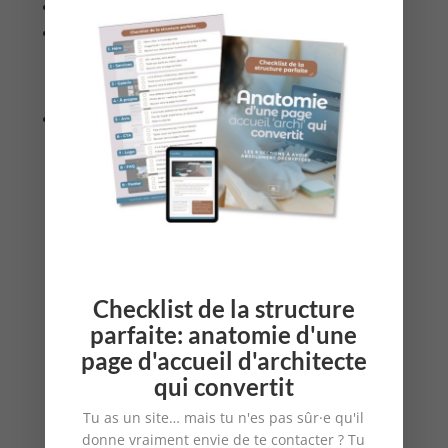
optimisation SEO même en version gratuite
nombreux widgets.
👎 Son inconvénient majeur :
choix restreint de templates.
5— Squarespace
Très apprécié des photographes et des
blogueurs pros,
Squarespace
propose des sites
vitrine design et épurés. Les templates qu’il
propose, à destination des freelances et des
PME, sont simples et élégants.
Checklist de la structure
La plateforme offre elle aussi un service de
parfaite: anatomie d'une
gestion tout-en-un. Elle intègre également un
page d'accueil d'architecte
outil d’emailing marketing très pratique.
qui convertit
👍 Les avantages de Squarespace pour les
Tu as un site… mais tu n'es pas sûr·e qu'il
architectes :
donne vraiment envie de te contacter ? Tu